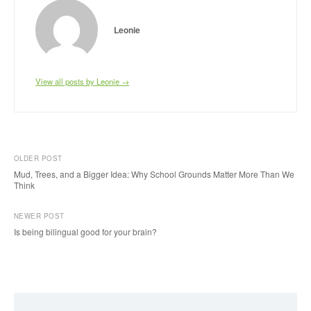
Leonie
View all posts by Leonie →
OLDER POST
Mud, Trees, and a Bigger Idea: Why School Grounds Matter More Than We
Think
P
NEWER POST
o
Is being bilingual good for your brain?
s
t
n