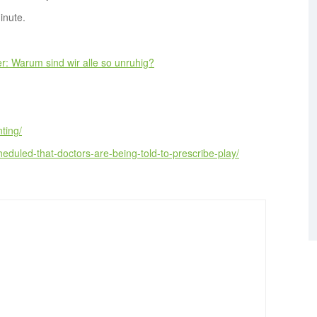
inute.
r: Warum sind wir alle so unruhig?
ting/
cheduled-that-doctors-are-being-told-to-prescribe-play/