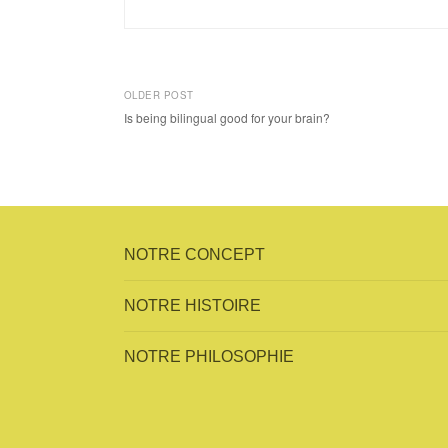
OLDER POST
Is being bilingual good for your brain?
P
o
s
NOTRE CONCEPT
t
NOTRE HISTOIRE
n
a
NOTRE PHILOSOPHIE
v
i