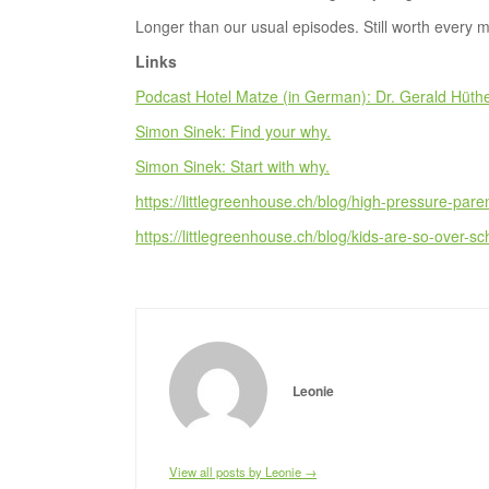
Longer than our usual episodes. Still worth every m
Links
Podcast Hotel Matze (in German): Dr. Gerald Hüthe
Simon Sinek: Find your why.
Simon Sinek: Start with why.
https://littlegreenhouse.ch/blog/high-pressure-paren
https://littlegreenhouse.ch/blog/kids-are-so-over-s
Leonie
View all posts by Leonie →