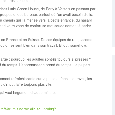
encontres sur le chemin.
èches Little Green House, de Perly à Versoix en passant par
groupes et des bureaux partout où l’on avait besoin d’elle.
du chemin qui l’a menée vers la petite enfance, du hasard
uand votre zone de confort se met soudainement à parler
nce en France et en Suisse. De ces équipes de remplacement
 qu’on se sent bien dans son travail. Et oui, somehow,
arge : pourquoi les adultes sont-ils toujours si pressés ?
 du temps. L’apprentissage prend du temps. La plupart
ement rafraîchissante sur la petite enfance, le travail, les
ir tout faire toujours plus vite.
qui vaut largement chaque minute.
r: Warum sind wir alle so unruhig?