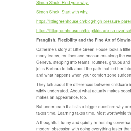
Simon Sinek: Find your why.
Simon Sinek: Start with why.
https://littlegreenhouse.ch/blog/high-pressure-paren
https://littlegreenhouse.ch/blog/kids-are-so-over-s
Franglish, Flexibility and the Fine Art of Slow
Catheline’s story at Little Green House looks a litt
many teams, routines and encounters along the way
Geneva, stepping into teams, routines, groups and
joins Barbara to talk about the path that led her int
and what happens when your comfort zone suddenly 
They talk about the differences between childcare 
wildly underrated. About what actually makes peo
makes an appearance, too.
But underneath it all sits a bigger question: why ar
takes time. Learning takes time. Most worthwhile th
A thoughtful, funny and quietly refreshing conversa
modern obsession with doing everything faster tha