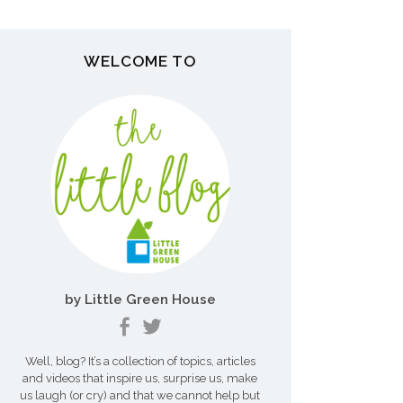
r
WELCOME TO
:
by Little Green House
Well, blog? It’s a collection of topics, articles
and videos that inspire us, surprise us, make
us laugh (or cry) and that we cannot help but