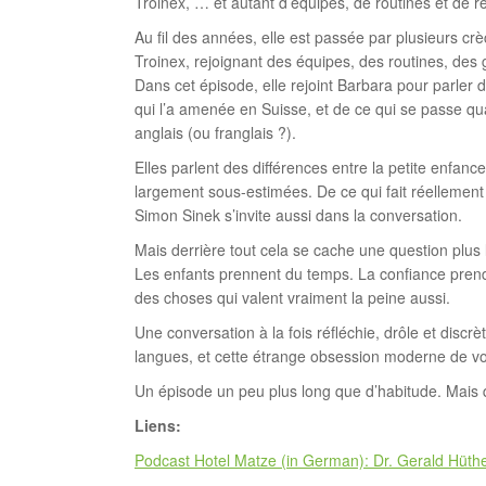
Troinex, … et autant d’équipes, de routines et de r
Au fil des années, elle est passée par plusieurs cr
Troinex, rejoignant des équipes, des routines, des 
Dans cet épisode, elle rejoint Barbara pour parler 
qui l’a amenée en Suisse, et de ce qui se passe q
anglais (ou franglais ?).
Elles parlent des différences entre la petite enfa
largement sous-estimées. De ce qui fait réellement
Simon Sinek s’invite aussi dans la conversation.
Mais derrière tout cela se cache une question plus l
Les enfants prennent du temps. La confiance prend
des choses qui valent vraiment la peine aussi.
Une conversation à la fois réfléchie, drôle et discrèt
langues, et cette étrange obsession moderne de voulo
Un épisode un peu plus long que d’habitude. Mais 
Liens:
Podcast Hotel Matze (in German): Dr. Gerald Hüthe