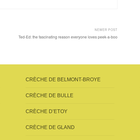
NEWER POST
Ted-Ed: the fascinating reason everyone loves peek-a-boo
CRÈCHE DE BELMONT-BROYE
CRÈCHE DE BULLE
CRÈCHE D’ETOY
CRÈCHE DE GLAND