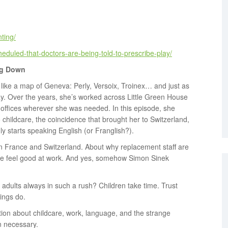
ting/
cheduled-that-doctors-are-being-told-to-prescribe-play/
ing Down
le like a map of Geneva: Perly, Versoix, Troinex… and just as
. Over the years, she’s worked across Little Green House
 offices wherever she was needed. In this episode, she
o childcare, the coincidence that brought her to Switzerland,
starts speaking English (or Franglish?).
in France and Switzerland. About why replacement staff are
ple feel good at work. And yes, somehow Simon Sinek
e adults always in such a rush? Children take time. Trust
ings do.
tion about childcare, work, language, and the strange
n necessary.